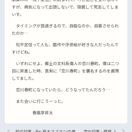
すが、病気になって出頭しないで、隠居して死去してしま
いす。
タイミングが良過ぎるので、自殺なのか、自害させられ
たのか…
松平定信って人も、戯作や浮世絵が好きな人だったんで
すけどね。
いずれにせよ、郷土の文科系偉人の恋川春町。僕は二つ
目に昇進した時、真剣に「恋川春町」を襲名するのを画策
してました。
恋川春町になっていたら、どうなってたんだろう…
また会いに行こうーっと。
春風亭昇太
前の記事 - Re: 昇太スズナリの夜
次の記事 - 原城 ♪