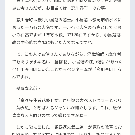
末広亭も近いので、時間があると時々散歩がてら足を運
ぶお寺さんだが、お目当ては「恋川春町」のお墓。
恋川春町は駿河小島藩の藩士。小島藩は静岡市清水区に
あった一万石の大名です。一万石は大名の石高としては最
小の石高ですが「年寄本役」で120石ですから、小島藩藩
政の中心的な立場にもいた人でなんですね。
で、この人はお侍さんでありながら、浮世絵師・戯作者
でもあります本名は「倉橋 格」小島藩の江戸藩邸があった
小石川春日町にいたことからペンネームが「恋川春町」な
んですね。
綺麗な名前…
「金々先生栄花夢」が江戸中期の大ベストセラーとなり
「黄表紙」と呼ばれるジャンルが確立します。これ、絵が
豊富な大人向けの本って感じですかねー。
しかし後に出した「鸚鵡返文武二道」が寛政の改革でお
馴染みの「松平定信」に睨まれて、呼び出しを受けるんで