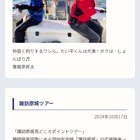
仲良く釣りするワシら。たい平くんは大漁！ボクは…しょ
んぼり♬
春風亭昇太
諏訪原城ツアー
2024年10月17日
「諏訪原城見どころポイントツアー」
静岡県島田市にある国指定史跡「諏訪原城」の応援隊長っ