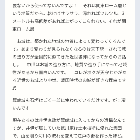
要ないから使ってないんですよ！ それは関東ローム層と
いう地質だから。乾けばサラサラ、濡れればツルツル。3
メートルも高低差があれば上がってこられない。それが関
東ローム層
お城は、築かれた地域の地質によって変わってくるんで
す。あまり変わりが見られなくなるのは天下統一されて城
の造り方が全国的に似てきた近世城郭になってからのお話
し。 中世はお城の造り方に、地質や造り手にやって地域
性があるから面白いんです。 コレがボクが天守とかがあ
る近世のお城より中世、戦国時代のお城が好きな理由です
♬
箕輪城も石垣はごく一部に使われているだけです。が！凄
いんです
現在あるのは井伊直政が箕輪城に入ってからの遺構なんで
すが、井伊が属していた徳川家は土木技術に優れた集団
で、山を削り河川の流れを変えて江戸の街を作ったほど。