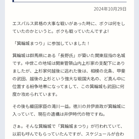
2024年10月29日
エスパルス昇格の大事な戦いがあった時に、ボクは何をし
ていたのかというと。ボクも戦っていたんですよ!
「箕輪城まつり」に参加していました！
箕輪城は群馬県にある「長野氏」が築いた関東屈指の名城
です。中世この地域は関東管領山内上杉家の支配下にあり
ましたが、上杉家何越後に逃れた後は、相模の北条、甲斐
の武田、越後の上杉という強大な戦国大名の、ど真ん中に
位置する紛争地帯になってまして、この箕輪城も武田に何
度か攻められています。
その後も織田家臣の滝川一益。徳川の井伊直政が箕輪城に
入っていて、現在の遺構は井伊時代の物ですね。
さぁ。そんな箕輪城で「箕輪城まつり」が行われていて、
以前も呼んでもらっていたんですが、スケジュールが合わ