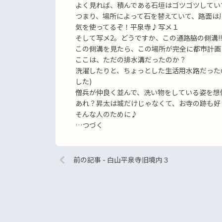
よく見れば、積んである石垣はゴツゴツしてい
つまり、場所によって石を替えていて、路面は
気を使ってるぞ！平泉寺♪写メ１
そして写メ2。どうですか、この通路脇の側溝!!
この側溝を見たら、この場所が完全に都市計画
ここは、ただの排水溝だったのか？
洗濯したりと、ちょっとした生活用水路だった
した)
僧兵が仲良く並んで、洗い物をしている姿を想
あれ？昇太は城だけじゃなくて、お寺の跡も好
そんな人のために♪
…つづく
前の記事 - 白山平泉寺旧境内３