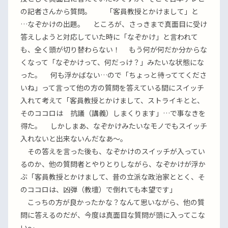
の記者さんから質問。 「客員教授とかけまして」と
…なぞかけの出題。 ところが、さっきまで真面目に受け
答えしようと対応していた時に「なぞかけ」と言われて
も、全く頭が切り替わらない！ もう何が何だか分からな
くなって「なぞかけって、何だっけ？」みたいな状態にな
った。 何も浮かばない…ので「ちょっと待っててくださ
いね」って言って他の方の質問を答えている間にスイッチ
入れて考えて「客員教授とかけまして、ストライキとと、
そのココロは 抗議（講義）しまくります」…で事なきを
得た。 しかしまあ、なぞかけみたいなモノでもスイッチ
入れないと出来ないんだなあ〜。
その答えを言った後も、なぞかけのスイッチが入ってい
るのか、他の質問者とやりとりしながら、なぞかけが浮か
ぶ「客員教授とかけまして、昔の立派な政治家ととく、そ
のココロは、凶弾（教壇）で倒れても本望です」
こっちの方が良かったかな？なんて思いながら、他の質
問に答えるのだが、今度は真面目な質問が頭に入ってこな
い〜